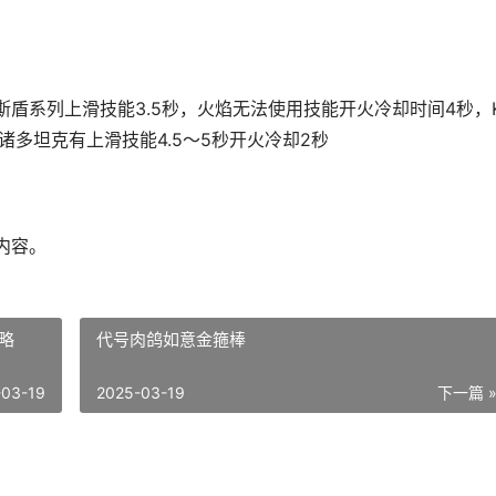
盾系列上滑技能3.5秒，火焰无法使用技能开火冷却时间4秒，K
诸多坦克有上滑技能4.5～5秒开火冷却2秒
内容。
略
代号肉鸽如意金箍棒
-03-19
2025-03-19
下一篇 