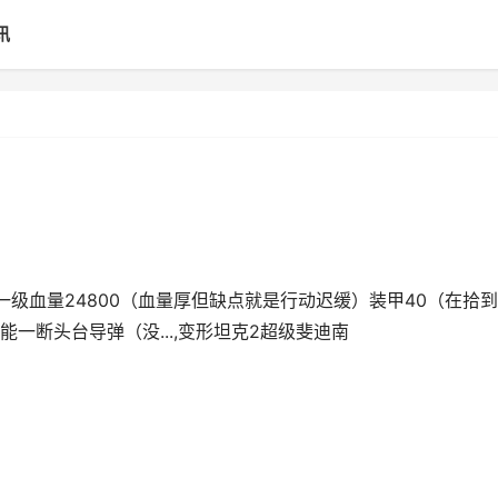
讯
级血量24800（血量厚但缺点就是行动迟缓）装甲40（在拾
一断头台导弹（没...,变形坦克2超级斐迪南