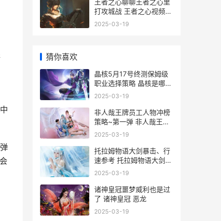
王者之心聊聊王者之心里
打攻城战 王者之心视频解
说
2025-03-19
猜你喜欢
断
晶核5月17号终测保姆级
职业选择策略 晶核是哪个
公司的
2025-03-19
中
非人哉王牌员工人物冲榜
策略~第一弹 非人哉王牌
员工大圣
2025-03-19
弹
托拉姆物语大剑暴击、行
速参考 托拉姆物语大剑武
会
器掉落列表
2025-03-19
诸神皇冠噩梦威利也是过
了 诸神皇冠 恶龙
2025-03-19