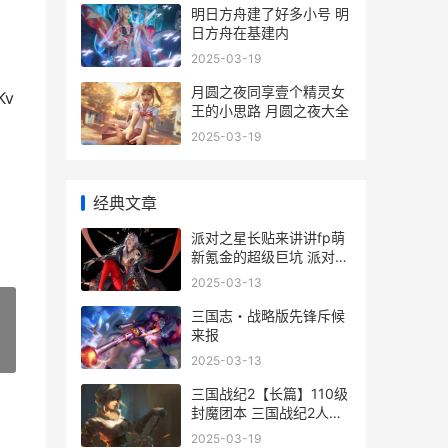
明日方舟建了好多小号 明
日方舟在基建内
2025-03-19
月圆之夜同享壹个精灵女
v
王的小思路 月圆之夜大全
2025-03-19
经典文章
派对之星长贴来讲讲fp萌
新氪金的超级巨坑 派对之
夜搭配
2025-03-13
三国志・战略版先锋斥候
来报
»
2025-03-13
三国战纪2【长篇】110级
封魔团本 三国战纪2人物
结局
2025-03-19