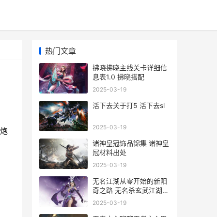
热门文章
拂晓拂晓主线关卡详细信
息表1.0 拂晓搭配
2025-03-19
活下去关于打5 活下去sl
2025-03-19
到炮
诸神皇冠饰品锦集 诸神皇
冠材料出处
2025-03-19
无名江湖从零开始的新阳
奇之路 无名杀玄武江湖下
载
2025-03-19