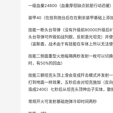
一级血量24800（血量厚但缺点就是行动迟缓
装甲40（在拾到炮台后在在剩余装甲基础上添
技能一断头台导弹（没有升级前80000升级后
头台导弹可炸毁如战列舰，反射激光坦克）并使
（宙斯盾，战术由于有技能在车体上所以无法使
技能二侧面重型火炮每隔两秒发射一枚可以切换
时，有50%的回血）
技能三朝坦克头顶上滑会变成歼击模式并发射一
打到地面一样效果，五秒后会对坦克施加（反向
造成2400）七秒后从坦克头顶伸出子实体，散
常规开火可发射基础炮弹冷却时间两秒