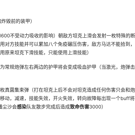
）
加炸毁前的装甲）
81600不受动力吸收的影响）朝敌方坦克上滑会发射一枚特殊的
用对方技能并可以累加八个免疫碾压伤害，敌方马达不能拾到，
用原来坦克下滑技能，只能使用上滑技能）
为常规炮弹左右两边的护甲将会变成吸血护甲（当激光，炮弹击
枚真菌集束弹（打在坦克上后不会对坦克造成任何伤害只会和炮
移动，减速，技能失效，开火失效，转向故障每出现一个buff将
播尘沙会
感染
队友散步完成后造成
致命伤害
3000）