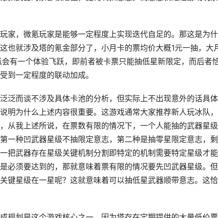
玩家，微氪玩家是能够一定程度上实现迭代自足的。那这是为什
这也就涉及塔的氪金部分了，小月卡的票均价大概1元一抽，大
氪会有一个体验飞跃，即前者被卡票只能抽低星新限定，而后者
受到一定程度的联动加成。
泛泛而谈不涉及具体卡池的分析，但实际上不出现意外的话具体
说明为什么上述内容很重要。这游戏通常大家推荐新人玩冰队，
，从我上述所说，在票数有限的情况下，一个人能抽的武器星级
第一种凹武器星级不抽限定意志，第二种是抽零星限定意志，剩
一把武器存在星级关键机制分割即特定的机制需要特定星级才能
是必须要达到的，那就意味着票有限的情况要先凹武器星级。但
关键星级在一星呢？这就意味着可以抽低星武器顺带意志。这恰
成规划是这个游戏核心之一。因为塔存在定期提供的大量低价票