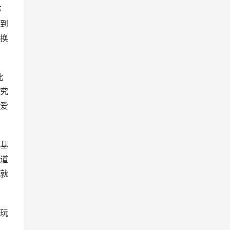
不
到
换
比
究
爱
基
道
就
玩