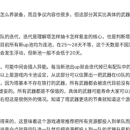
怎么养装备，而且争议内容也很多，但这部分其实比具体的武器
队的迭代，迭代是理解塔怎样抽卡怎样氪金的核心，也是判断塔
目前所有新up池均为连池，在25～28天不等，这个天数是不固
会发生浮动，但新池一般不会低于20天。
，可能中间会插入异能。每当新池出up就会迭代掉已有配队中
以上是游戏内卡池设定，从这部分可以估算出一把武器在t0队
，因为塔基本不存在铁打的武器，所有武器都会被迭代目前没有
很虚妄的。所有武器都是不保值的，具体的武器可能寿命大家可以
右但这是很例外的情况。知道了塔武器更迭的节奏就知道这个游
得来的，这意味着这个游戏通常推荐把所有资源都投入到单队而
说直白点就是四队选一队然后把资源都投入到一队的武器升星和