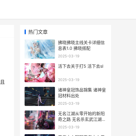
热门文章
拂晓拂晓主线关卡详细信
息表1.0 拂晓搭配
2025-03-19
活下去关于打5 活下去sl
2025-03-19
且
诸神皇冠饰品锦集 诸神皇
冠材料出处
2025-03-19
无名江湖从零开始的新阳
奇之路 无名杀玄武江湖下
载
2025-03-19