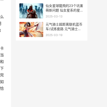
仙女星球龍飛的23个坑害
萌新问题 仙女星系的星球
排列
么
2025-03-13
月
元气骑士超距离联机蓝币
车/试炼套路 元气骑士超
恰
越界怎么获得
2025-03-19
卡
当
和
下
完
如
恰
，