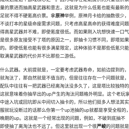
量的票进而抽高星武器和意志，这就是为什么低氪也能有最新的
足就不得不硬氪高价票。拿
原神
举例，原神月卡给的抽数很少，
不谈打本的星级命座需求问题，只考虑高星高命的获得难度问题
得高星武器并不难，即使氪度很低。而如果刚入坑想快速一口气
是很多原友接受不了塔的原因之一，即抽卡习惯不同，即塔如果
的。即使低氪也能有很多满星限定，这种体验不是那些低氪只能
取满星武器的代价并不比那些二游低。
什么武器。大前提就是，一定要考虑武器寿命，如前边提到的，
就淘汰了，那自然就是不值当的，但是往往存在一个问题就是，
配队中往往有一把武器已经离淘汰没多久了，这是塔比较独特的
这就意味着你抽早出的up产生的淘汰问题格外明显。这个老玩
中途入坑或回坑即从中间切入抽卡的，所以他们挺多人想法其实
服就玩没断过的话那么你第一个up池抽的up就都是享受全程的
晚期的up。这就是一个经常出现的问题，例如，不破到底抽不
即使抽了离淘汰也不远了。但这里就出现一个很
严峻
的问题就是