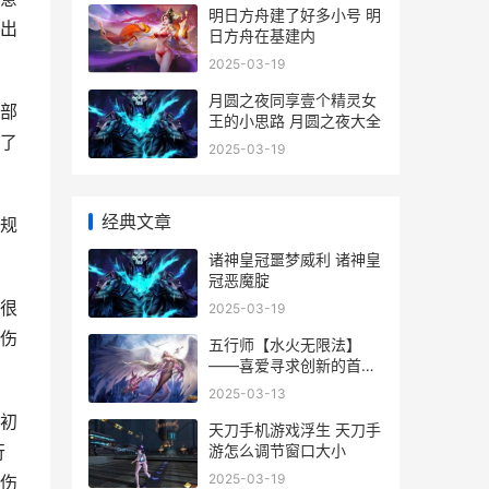
明日方舟建了好多小号 明
出
日方舟在基建内
2025-03-19
月圆之夜同享壹个精灵女
部
王的小思路 月圆之夜大全
了
2025-03-19
经典文章
规
诸神皇冠噩梦威利 诸神皇
冠恶魔腚
很
2025-03-19
伤
五行师【水火无限法】
——喜爱寻求创新的首个
策略贴 水火五行怎么搭配
2025-03-13
初
天刀手机游戏浮生 天刀手
游怎么调节窗口大小
行
2025-03-19
伤