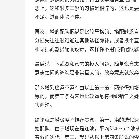
志上。这和很多二游的习惯是相悖的，这也是要
不足。进而体验不佳。
再次，塔的配队捆绑是比较严格的，搭配缺乏自
分损失往往很难通过其他途径弥补。或者换个直
和某把武器搭配而设计，这样你不用官推配队就
最后说一下武器和意志的投入问题，简单说意志
意志之间的鸿沟是非常巨大的。放弃意志就放弃
那么塔到底氪不氪？由以上第一第二两条得知塔
氪的，而第三条看来也比较逼氪有捆绑销售之嫌
害鸿沟。
结论就是塔极度不推荐零氪，第一，塔的迭代速
始配队，由于塔现在是连池，平均每4～5个池
有效的迭代。第二，就是从以上第四条所说的零