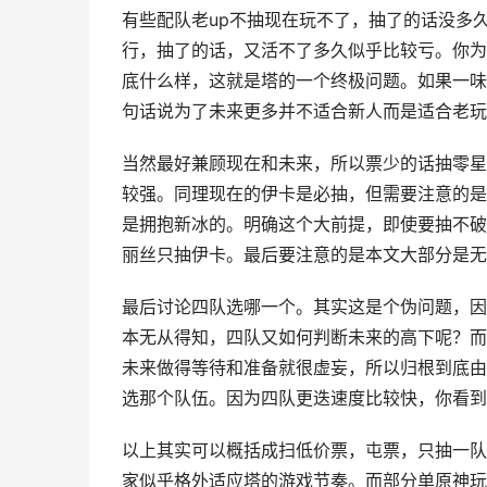
有些配队老up不抽现在玩不了，抽了的话没多
行，抽了的话，又活不了多久似乎比较亏。你为
底什么样，这就是塔的一个终极问题。如果一味
句话说为了未来更多并不适合新人而是适合老玩
当然最好兼顾现在和未来，所以票少的话抽零星
较强。同理现在的伊卡是必抽，但需要注意的是
是拥抱新冰的。明确这个大前提，即使要抽不破
丽丝只抽伊卡。最后要注意的是本文大部分是无
最后讨论四队选哪一个。其实这是个伪问题，因
本无从得知，四队又如何判断未来的高下呢？而
未来做得等待和准备就很虚妄，所以归根到底由
选那个队伍。因为四队更迭速度比较快，你看到
以上其实可以概括成扫低价票，屯票，只抽一队
家似乎格外适应塔的游戏节奏。而部分单原神玩