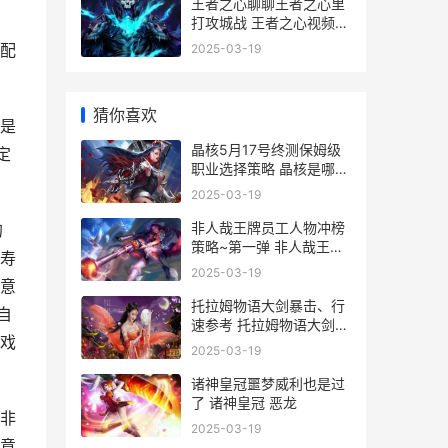
王者之心聊聊王者之心里
打攻城战 王者之心视频解
说
配
2025-03-19
猜你喜欢
是
晶核5月17号终测保姆级
定
职业选择策略 晶核是哪个
公司的
2025-03-19
非人哉王牌员工人物冲榜
的
策略~第一弹 非人哉王牌
的寿
员工大圣
2025-03-19
意
托拉姆物语大剑暴击、行
自
速参考 托拉姆物语大剑武
戏
器掉落列表
2025-03-19
诸神皇冠噩梦威利也是过
了 诸神皇冠 恶龙
非
2025-03-19
意