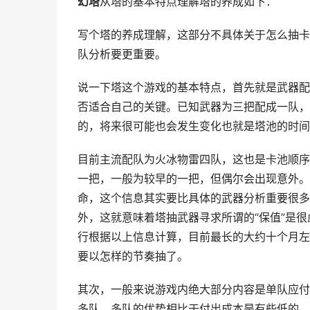
幻塔
从塔的基本特点理解塔的养成如下：
写个塔的养成理解，这部分不具体关于怎么抽卡
队分析要更重要。
说一下塔这个游戏的基本特点，首先就是武器配
否适合自己的关键。已知武器为三把配成一队，
的，将来很可能也会发生变化也就是塔池的时间
目前主流配队为火冰物雷四队，这也是卡池顺序
一把，一般为较早的一把，但偶尔会出现意外。
命，这个信息其实要比具体的武器分析重要很多
外，这就意味着塔抽武器寻求所谓的“保值”是
行根据以上信息计算，目前最长的大约十个月左
要以怎样的节奏抽了。
其次，一般来说游戏内绝大部分内容是单队应付
多队。多队的优势相比于付出成本是有些低的。