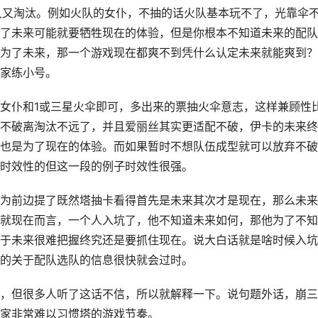
久又淘汰。例如火队的女仆，不抽的话火队基本玩不了，光靠伞
了未来可能就要牺牲现在的体验，但是你根本不知道未来的配队
为了未来，那一个游戏现在都爽不到凭什么认定未来就能爽到？
家练小号。
女仆和1或三星火伞即可，多出来的票抽火伞意志，这样兼顾性
不破离淘汰不远了，并且爱丽丝其实更适配不破，伊卡的未来终
也是为了现在的体验。而如果暂时不想队伍成型就可以放弃不破
时效性的但这一段的例子时效性很强。
为前边提了既然塔抽卡看得首先是未来其次才是现在，那么未来
就现在而言，一个人入坑了，他不知道未来如何，那他为了不知
于未来很难把握终究还是要抓住现在。说大白话就是啥时候入坑
的关于配队选队的信息很快就会过时。
，但很多人听了这话不信，所以就解释一下。说句题外话，崩三
家非常难以习惯塔的游戏节奏。