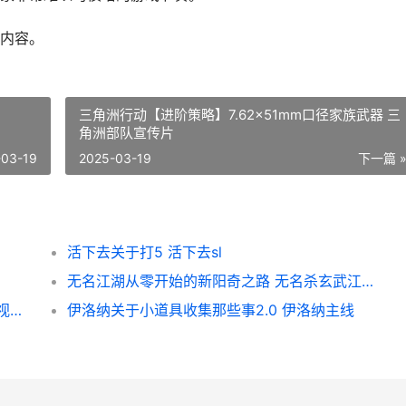
内容。
三角洲行动【进阶策略】7.62x51mm口径家族武器 三
角洲部队宣传片
-03-19
2025-03-19
下一篇 
活下去关于打5 活下去sl
无名江湖从零开始的新阳奇之路 无名杀玄武江湖下载
王者之心聊聊王者之心里打攻城战 王者之心视频解说
伊洛纳关于小道具收集那些事2.0 伊洛纳主线