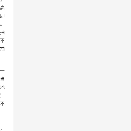
高
即
。
抽
不
抽
一
当
地
家
不
，
，