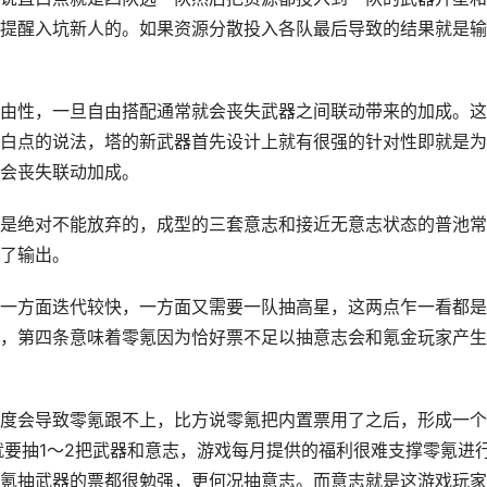
提醒入坑新人的。如果资源分散投入各队最后导致的结果就是输
由性，一旦自由搭配通常就会丧失武器之间联动带来的加成。这
白点的说法，塔的新武器首先设计上就有很强的针对性即就是为
会丧失联动加成。
是绝对不能放弃的，成型的三套意志和接近无意志状态的普池常
了输出。
一方面迭代较快，一方面又需要一队抽高星，这两点乍一看都是
，第四条意味着零氪因为恰好票不足以抽意志会和氪金玩家产生
度会导致零氪跟不上，比方说零氪把内置票用了之后，形成一个
就要抽1～2把武器和意志，游戏每月提供的福利很难支撑零氪进
氪抽武器的票都很勉强，更何况抽意志。而意志就是这游戏玩家