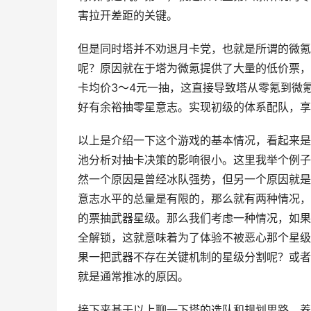
害拉开差距的关键。
但是同时塔并不劝退月卡党，也就是所谓的微氪
呢？原因就在于塔为微氪提供了大量的低价票，
卡均价3～4元一抽，这直接导致塔从零氪到微
好有余裕抽零星意志。实现初级的体系配队，享
以上是介绍一下这个游戏的基本情况，看起来是
池分析对抽卡决策的影响很小。这里我举个例子
然一个原因是曾经冰队强势，但另一个原因就是
意志水平的总量是有限的，那么就有两种情况，
的票抽武器星级。那么我们考虑一种情况，如果
全解锁，这就意味着为了体验不被恶心那个星级
果一把武器不存在关键机制的星级分割呢？或者
就是通常推冰的原因。
接下来基于以上聊一下塔的选队和规划思路，养