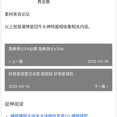
真圣痕
素材来自论坛
以上就是诸神皇冠牛头神特面相收集相关内容。
独奏骑士S4必看 独奏骑士s3bd
« 上一篇
2025-03-19
妙奇星球夏日冰室·呱呱蛙 妙奇星球奶
2025-03-19
下一篇 »
延伸阅读
拂晓拂晓主线关卡详细信息表1.0 拂晓搭配