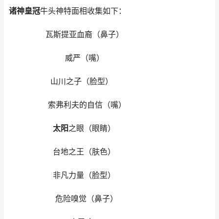
诸神皇冠
牛头神特面相收集如下：
瓦斯提亚血裔（鼻子）
威严（嘴）
山川之子（脸型）
索弗利夫的自信（嘴）
太阳
之眼（眼睛）
台地之王（肤色）
非凡力量（脸型）
危险嗅觉（鼻子）