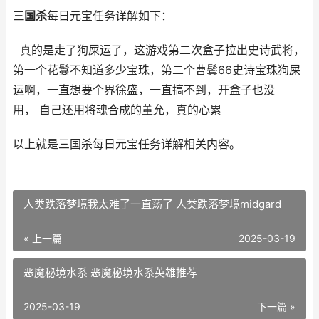
三国杀
每日元宝任务详解如下：
真的是走了狗屎运了，这游戏第二次盒子拉出史诗武将，
第一个花鬘不知道多少宝珠，第二个曹鬓66史诗宝珠狗屎
运啊，一直想要个界徐盛，一直搞不到，开盒子也没
用， 自己还用将魂合成的董允‍，真的心累
以上就是三国杀每日元宝任务详解相关内容。
人类跌落梦境我太难了一直荡了 人类跌落梦境midgard
« 上一篇
2025-03-19
恶魔秘境水系 恶魔秘境水系英雄推荐
2025-03-19
下一篇 »