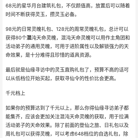
68元的星华月台建筑礼包，不仅颜值高，放置后可以随着
时间不断获得灵玉，攒灵玉必备。
98元的日常灵魄礼包、128元的周常灵魄礼包，总计可以
获得80个
混
沌天命灵魄，混沌天命灵魄可以用作主角团和
活动弟子的通用灵魄，可用于进阶属性以及解锁强力的天
命效果，是十分难得且珍惜的道具资源。
最后就是仙缘寻访中的灵玉直购礼包了，预算不高的话可
以从低档位开始买起，获取寻仙令的性价比会更高。
千元档上
如果你的预算达到了千元以上，那么你得仙缘寻访弟子都
能集齐，应该会更加关注混沌天命灵魄的获取，用于拉满
活动弟子的天命效果。除了前面的登仙之旅、日礼包以及
周礼包可以获得灵魄，可以考虑648档位的自选礼包，除