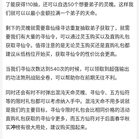
了能获得110抽，还可以自选50个想要弟子的灵魄。这样我
们就可以以最小金额拉满一个弟子的天命。
剩下的灵魄就需要靠仙缘寻访重复抽取弟子获取了，就需
要我们有大量的寻仙令，可以通过灵玉购买以及直购礼包
获取寻仙令。值得注意的是无论灵玉购买还是直购礼包都
建议从低档位开始买，获取寻仙令的性价比会更高。
当我们寻仙次数达到540次的时候，可以领取到超强输出
的功法煞刑战贴全卷，可以帮助你在前期无往不利。
同时还会有时不时弹出混沌天命灵魄、寻仙令、五方仙符
等的限时礼包都可以考虑纳入手中。混沌天命不用多说就
是我们的主要目标，寻仙令限时礼包会比相同价格的活动
直购礼包获取的寻仙令更多，而五方仙符对于后面春华秋
实
冲
榜有很大用处，建议购买囤起来。