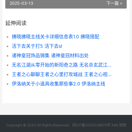
2025-03-13
下一篇 »
延伸阅读
拂晓拂晓主线关卡详细信息表1.0 拂晓搭配
活下去关于打5 活下去sl
诸神皇冠饰品锦集 诸神皇冠材料出处
无名江湖从零开始的新阳奇之路 无名杀玄武江湖下载
王者之心聊聊王者之心里打攻城战 王者之心视频解说
伊洛纳关于小道具收集那些事2.0 伊洛纳主线
Copyright © 2024 All Rights Reserved.
琼ICP备2024048979号
XML地图